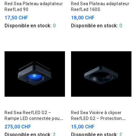
Red Sea Plateau adaptateur
Red Sea Plateau adaptateur
ReefLed 90
ReefLed 160S
17,50 CHF
18,00 CHF
Disponible en stock:
0
Disponible en stock:
0
Red Sea ReefLED G2 –
Red Sea Visière à clipser
Rampe LED connectée pour
ReefLED G2 – Protection
aquarium récifal
anti-éblouissement
275,00 CHF
15,00 CHF
Disponible en stock:
2
Disponible en stock:
2