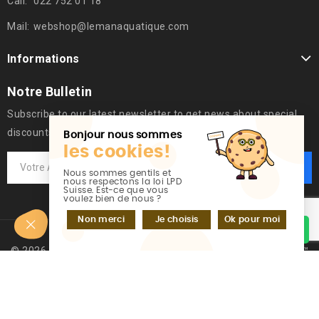
Call:
022 752 01 18
Mail:
webshop@lemanaquatique.com
Informations
Notre Bulletin
Subscribe to our latest newsletter to get news about special
discounts.
Bonjour nous sommes
les cookies!
Nous sommes gentils et
nous respectons la loi LPD
Suisse. Est-ce que vous
voulez bien de nous ?
Non merci
Je choisis
Ok pour moi
Discutez sur WhatsApp
© 2026 - Logiciel de commerce électronique par PrestaShop™