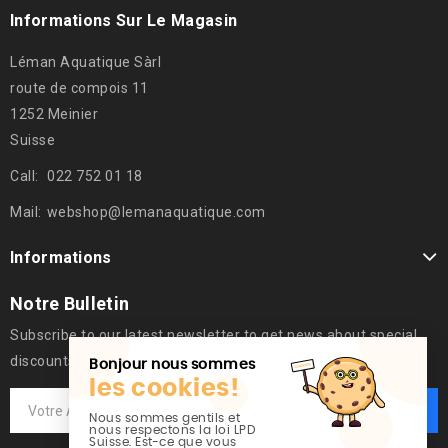
Informations Sur Le Magasin
Léman Aquatique Sàrl
route de compois 11
1252 Meinier
Suisse
Call:
022 752 01 18
Mail:
webshop@lemanaquatique.com
Informations
Notre Bulletin
Subscribe to our latest newsletter to get news about special
discounts.
Bonjour nous sommes
les cookies!
Nous sommes gentils et
nous respectons la loi LPD
Suisse. Est-ce que vous