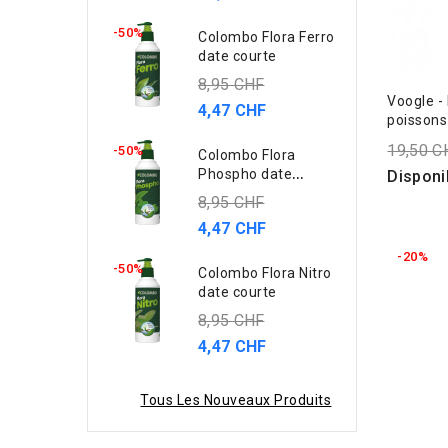
-50%
Colombo Flora Ferro
date courte
8,95 CHF
Voogle -
4,47 CHF
poissons
19,50 C
-50%
Colombo Flora
Phospho date
Disponi
courte
8,95 CHF
4,47 CHF
-20%
-50%
Colombo Flora Nitro
date courte
8,95 CHF
4,47 CHF
Tous Les Nouveaux Produits