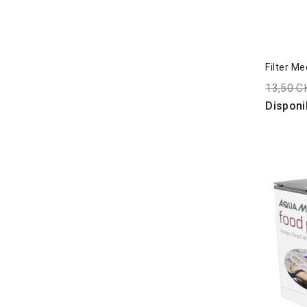
Filter M
13,50 C
Disponi