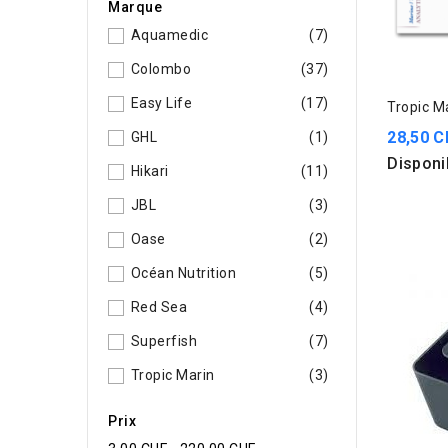
Marque
Aquamedic
(7)
Colombo
(37)
Easy Life
(17)
Tropic M
28,50 C
GHL
(1)
Disponi
Hikari
(11)
JBL
(3)
Oase
(2)
Océan Nutrition
(5)
Red Sea
(4)
Superfish
(7)
Tropic Marin
(3)
Prix