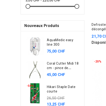
3,00 CHF - 220,00 CHF
Defroster
Nouveaux Produits
décongél
21,70 C
AquaMedic easy
Disponi
line 300
75,00 CHF
-20%
Coral Cutter Midi 18
cm - pince de
bouturage
45,00 CHF
-50%
Hikari Staple Date
courte
26,50 CHF
13,25 CHF