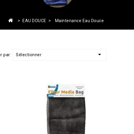
EAU DOUCE
Maintenance Eau Douce

Sélectionner
er par: