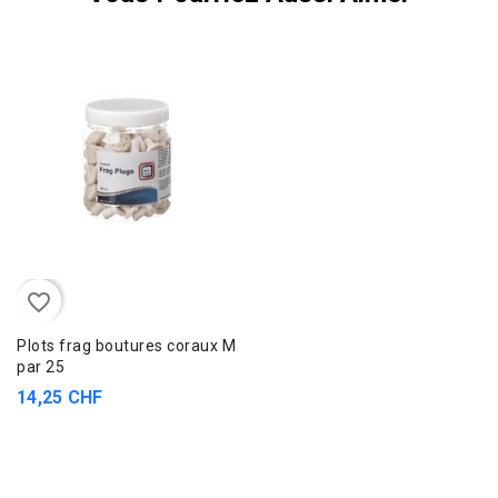
favorite_border
Plots frag boutures coraux M
par 25
14,25 CHF