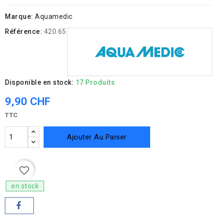
Marque:
Aquamedic
Référence:
420.65
Disponible en stock:
17 Produits
9,90 CHF
TTC
Ajouter Au Panier
favorite_border
en stock