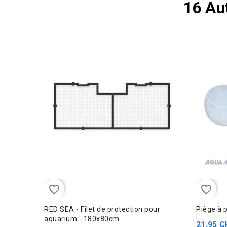
16 Au
favorite_border
favorite_border
RED SEA - Filet de protection pour
Piège à 
aquarium - 180x80cm
21,95 C