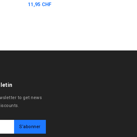
11,95 CHF
88,00 
letin
ewsletter to get news
discounts.