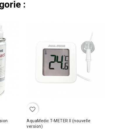
orie :
favorite_border
favorite_border
sion
AquaMedic T-METER II (nouvelle
RED SEA 
version)
aquariu