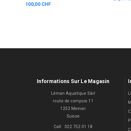
100,00 CHF
Informations Sur Le Magasin
I
Léman Aquatique Sàrl
L
route de compois 11
M
1252 Meinier
C
Suisse
P
Call:
022 752 01 18
C