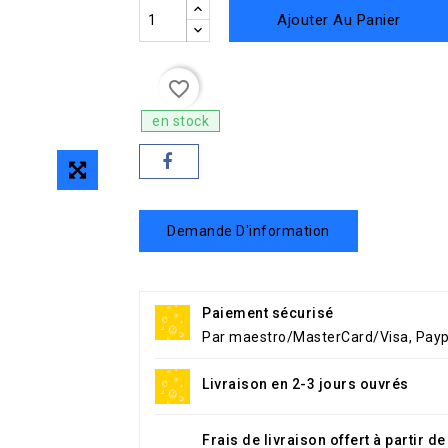
Ajouter Au Panier
favorite_border
en stock
Demande D'information
Paiement sécurisé
Par maestro/MasterCard/Visa, Payp
Livraison en 2-3 jours ouvrés
Frais de livraison offert à partir d