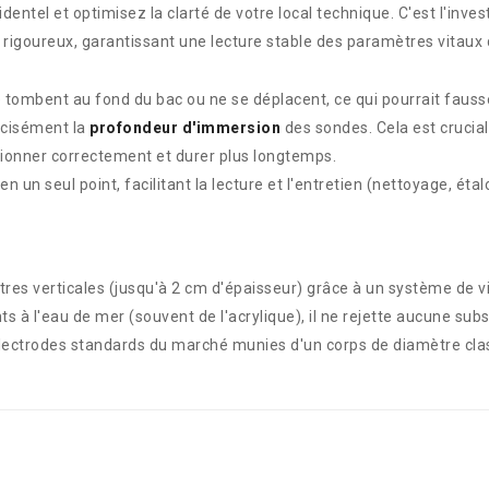
entel et optimisez la clarté de votre local technique. C'est l'inv
e rigoureux, garantissant une lecture stable des paramètres vitaux
ne tombent au fond du bac ou ne se déplacent, ce qui pourrait fau
écisément la
profondeur d'immersion
des sondes. Cela est crucia
ionner correctement et durer plus longtemps.
en un seul point, facilitant la lecture et l'entretien (nettoyage, é
itres verticales (jusqu'à 2 cm d'épaisseur) grâce à un système de v
s à l'eau de mer (souvent de l'acrylique), il ne rejette aucune sub
lectrodes standards du marché munies d'un corps de diamètre cla