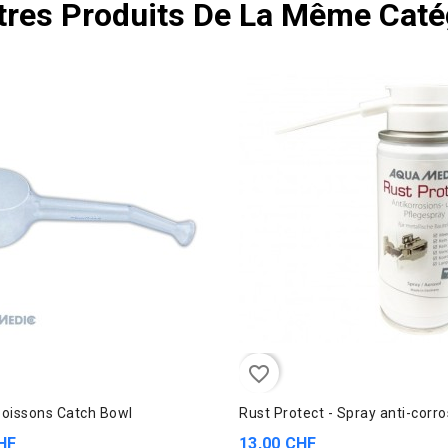
tres Produits De La Même Catég
favorite_border
poissons Catch Bowl
Rust Protect - Spray anti-corro
HF
13,00 CHF