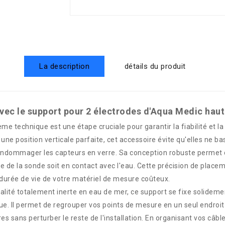
La description
détails du produit
ec le support pour 2 électrodes d'Aqua Medic haute
ème technique est une étape cruciale pour garantir la fiabilité et 
une position verticale parfaite, cet accessoire évite qu'elles ne 
 endommager les capteurs en verre. Sa conception robuste permet 
e de la sonde soit en contact avec l'eau. Cette précision de placem
a durée de vie de votre matériel de mesure coûteux.
lité totalement inerte en eau de mer, ce support se fixe solidemen
ue. Il permet de regrouper vos points de mesure en un seul endroit s
s sans perturber le reste de l'installation. En organisant vos câb