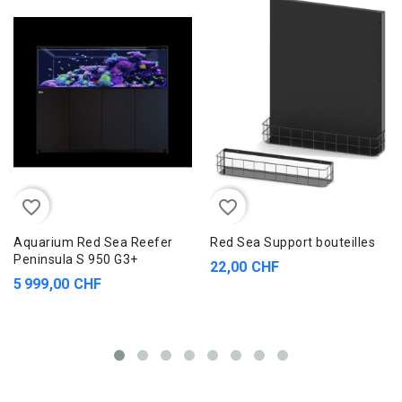
favorite_border
favorite_border
Aquarium Red Sea Reefer
Red Sea Support bouteilles
Peninsula S 950 G3+
22,00 CHF
5 999,00 CHF