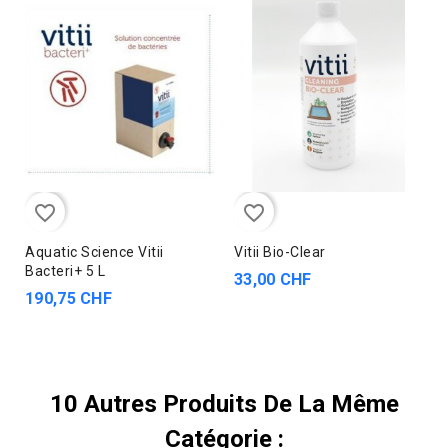
favorite_border
favorite_border
Aquatic Science Vitii
Vitii Bio-Clear
Bacteri+ 5 L
33,00 CHF
190,75 CHF
10 Autres Produits De La Même
Catégorie :