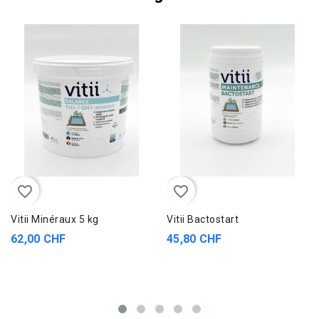
favorite_border
favorite_border
Vitii Minéraux 5 kg
Vitii Bactostart
62,00 CHF
45,80 CHF