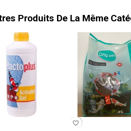
tres Produits De La Même Catég
favorite_border