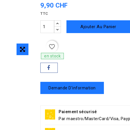
9,90 CHF
TTC
Ajouter Au Panier
favorite_border
en stock
Demande D'information
Paiement sécurisé
Par maestro/MasterCard/Visa, Payp