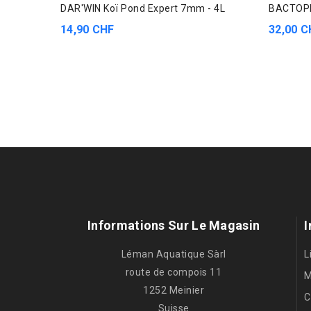
DAR'WIN Koï Pond Expert 7mm - 4L
BACTOPL
14,90 CHF
32,00 C
Informations Sur Le Magasin
I
Léman Aquatique Sàrl
L
route de compois 11
M
1252 Meinier
C
Suisse