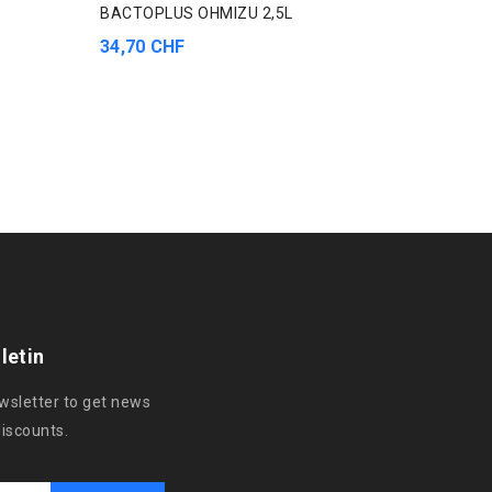
BACTOPLUS OHMIZU 2,5L
Chauffa
34,70 CHF
44,50 
letin
ewsletter to get news
discounts.