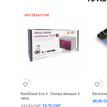
-50% DÉSACTIVÉ
favorite_border
favorite_border
ReefDoser Evo 3 - Pompe doseuse 3
Électrov
têtes
48,90 C
149,50 CHF
74,75 CHF