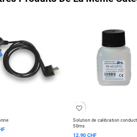
favorite_border
anne
Solution de calibration conduct
50ms
HF
12,90 CHF