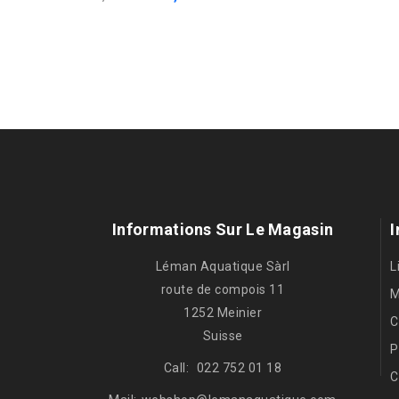
Informations Sur Le Magasin
I
Léman Aquatique Sàrl
L
route de compois 11
M
1252 Meinier
C
Suisse
P
Call:
022 752 01 18
C