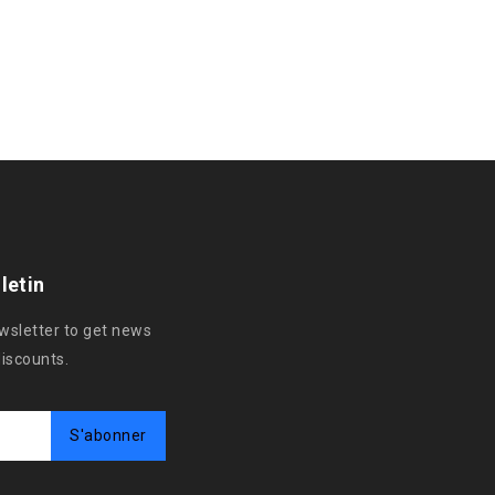
letin
ewsletter to get news
discounts.