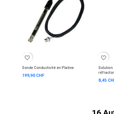
favorite_border
favorite_border
Sonde Conductivité en Platine
Solution
réfracto
199,90 CHF
8,45 CH
16 Au