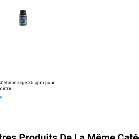
 d'étalonnage 35 ppm pour
mètre
F
tres Produits De La Même Catég