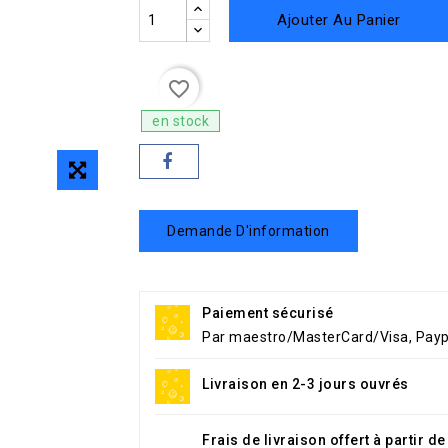
Ajouter Au Panier
favorite_border
en stock
Demande D'information
Paiement sécurisé
Par maestro/MasterCard/Visa, Payp
Livraison en 2-3 jours ouvrés
Frais de livraison offert à partir d