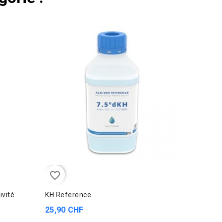
favorite_border
favorite_border
ivité
KH Reference
Red Sea
25,90 CHF
319,00