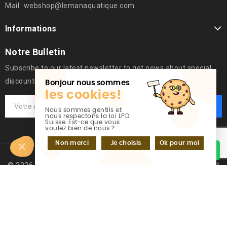
Mail:
webshop@lemanaquatique.com
Informations
Notre Bulletin
Subscribe to our latest newsletter to get news about special
discounts.
Bonjour nous sommes
les cookies!
Nous sommes gentils et
nous respectons la loi LPD
Suisse. Est-ce que vous
voulez bien de nous ?
Non merci
Je choisis
Ok pour moi
Discutez sur WhatsApp
© 2026 - Logiciel de commerce électronique par PrestaShop™