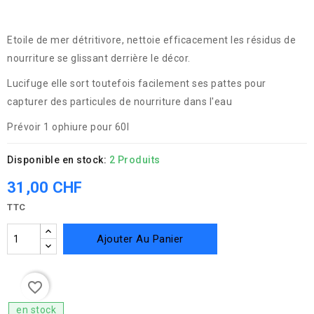
Etoile de mer détritivore, nettoie efficacement les résidus de
nourriture se glissant derrière le décor.
Lucifuge elle sort toutefois facilement ses pattes pour
capturer des particules de nourriture dans l'eau
Prévoir 1 ophiure pour 60l
Disponible en stock:
2 Produits
31,00 CHF
TTC
Ajouter Au Panier
favorite_border
en stock