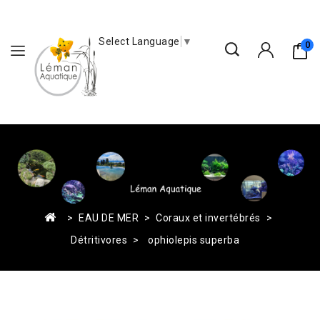
Select Language
▼
0
EAU DE MER
Coraux et invertébrés
Détritivores
ophiolepis superba