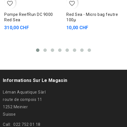
favorite_border
favorite_border
Pompe ReefRun DC 9000
Red Sea - Micro bag feutre
Red Sea
100µ
310,00 CHF
10,00 CHF
Informations Sur Le Magasin
Léman Aquatique Sàrl
route de compois 11
1252 Meinier
Suisse
Call:
022 752 01 18