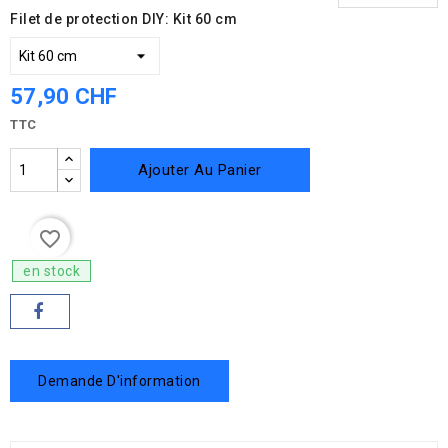
Filet de protection DIY: Kit 60 cm
57,90 CHF
TTC
Ajouter Au Panier
favorite_border
en stock
Demande D'information