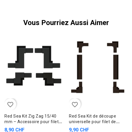
Vous Pourriez Aussi Aimer
favorite_border
favorite_border
Red Sea Kit Zig Zag 15/40
Red Sea Kit de découpe
mm – Accessoire pour filet
universelle pour filet de
de protection DIY
protection DIY
8,90 CHF
9,90 CHF