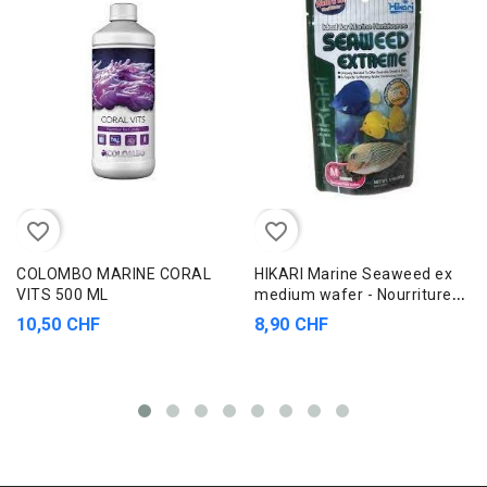
favorite_border
favorite_border
COLOMBO MARINE CORAL
HIKARI Marine Seaweed ex
VITS 500 ML
medium wafer - Nourriture
pour poissons en granulés
10,50 CHF
8,90 CHF