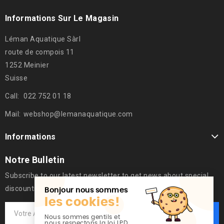
Informations Sur Le Magasin
Léman Aquatique Sàrl
route de compois 11
1252 Meinier
Suisse
Call:
022 752 01 18
Mail:
webshop@lemanaquatique.com
Informations
Notre Bulletin
Subscribe to our latest newsletter to get news about special
discounts.
Bonjour nous sommes
les cookies!
Nous sommes gentils et
nous respectons la loi LPD