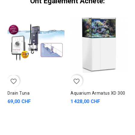
Ont Également Acheté:
favorite_border
favorite_border
Drain Tuna
Aquarium Armatus XD 300
69,00 CHF
1 428,00 CHF