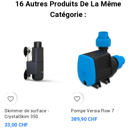
16 Autres Produits De La Même
Catégorie :
favorite_border
favorite_border
Skimmer de surface -
Pompe Versia Flow 7
CrystalSkim 350
389,90 CHF
33,00 CHF