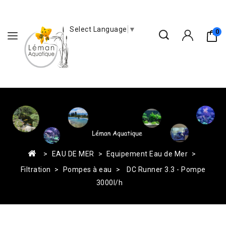
Select Language
▼
0
EAU DE MER
Equipement Eau de Mer
Filtration
Pompes à eau
DC Runner 3.3 - Pompe
3000l/h