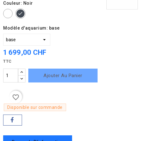
Couleur: Noir
Blanc
Noir
Modèle d'aquarium: base
1 699,00 CHF
TTC
Ajouter Au Panier
favorite_border
Disponible sur commande