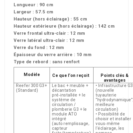
Longueur : 90 cm
Largeur : 57.5 cm
Hauteur (hors éclairage) : 55 cm
Hauteur extérieure (hors éclairage) : 142 cm
Verre frontal ultra-clair : 12 mm
Verre latéral ultra-clair : 12 mm
Verre du fond : 12 mm
Épaisseur du verre arrière : 10 mm
Type de rebord : sans renfort
Modèle
Ce que l’on reçoit
Points clés &
avantages
Reefer 300 G3+
Le bac + meuble +
• Infrastructure G3
(Standard)
décantation
(nouvelle
pré‑installée + le
tuyauterie
système de
“hydrodynamique”
circulation /
meilleure
plomberie G3 + le
circulation)
module ATO
• Possibilité de
intégré
choisir et installer
(auto remplissage,
vous‑même
capteur
l’éclairage, les