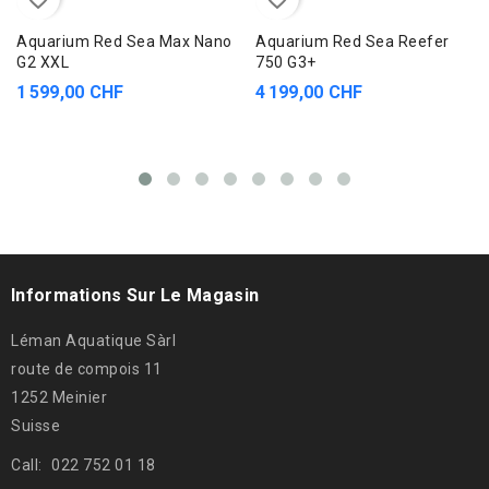
Aquarium Red Sea Max Nano
Aquarium Red Sea Reefer
G2 XXL
750 G3+
1 599,00 CHF
4 199,00 CHF
Informations Sur Le Magasin
Léman Aquatique Sàrl
route de compois 11
1252 Meinier
Suisse
Call:
022 752 01 18