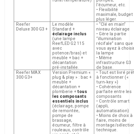
fuite/température)
pompes,
l’écumeur, etc.
• Flexibilité
maximale, budget
plus léger.
Reefer
Le modèle
• “Clé en main”
Deluxe 300 G3 +
Standard +
niveau éclairage
éclairage inclus
• Gère la partie
(une lampe
“illumination
ReefLED G2 115
récifale” sans que
avec
vous ayez à choisi
potence/bras) et
la lampe
meuble + bac +
• Même
décantation
infrastructure G3
pré‑installée.
de base.
Reefer MAX
Version Premium «
• Tout est livré prê
300 G3+
plug & play » : bac +
à fonctionner («
meuble +
turn‑key »)
décantation +
• Cohérence
plomberie +
tous
parfaite entre les
les composants
composants
essentiels inclus
• Contrôle smart
(éclairage, pompe
(appli,
de remontée,
automatisation)
pompe de
• Moins de choix à
brassage,
faire, moins de
écumeur, filtre à
montage/sélectio
rouleaux, contrôle
technique.