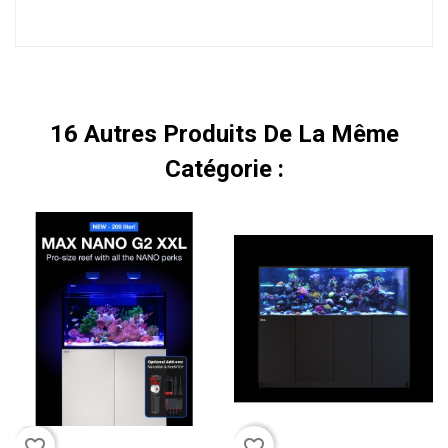
16 Autres Produits De La Même
Catégorie :
favorite_border
favorite_border