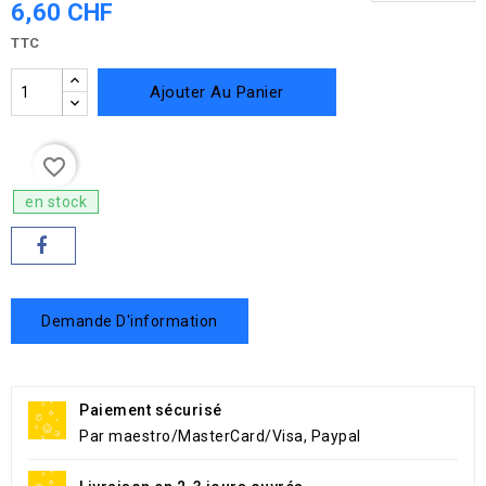
6,60 CHF
TTC
Ajouter Au Panier
favorite_border
en stock
Demande D'information
Paiement sécurisé
Par maestro/MasterCard/Visa, Paypal