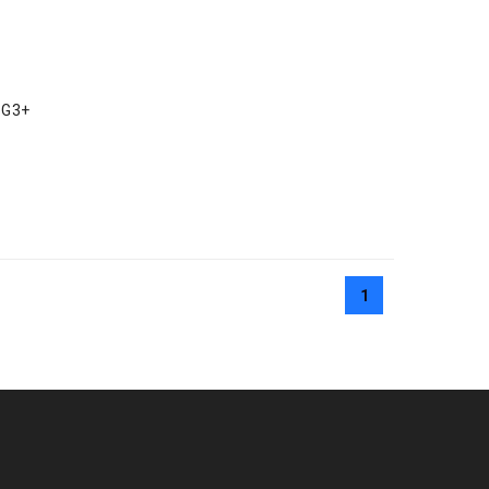
 G3+
1