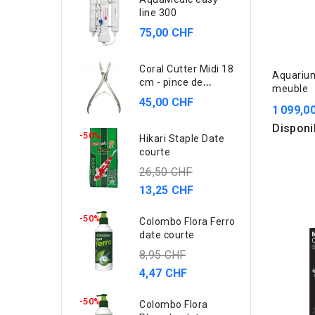
line 300
75,00 CHF
Coral Cutter Midi 18
Aquariu
cm - pince de
meuble
bouturage
45,00 CHF
1 099,0
Disponi
-50%
Hikari Staple Date
courte
26,50 CHF
13,25 CHF
-50%
Colombo Flora Ferro
date courte
8,95 CHF
4,47 CHF
-50%
Colombo Flora