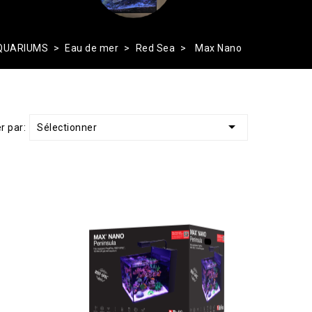
QUARIUMS
Eau de mer
Red Sea
Max Nano

Sélectionner
er par: