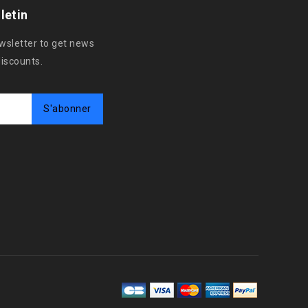
letin
ewsletter to get news
discounts.