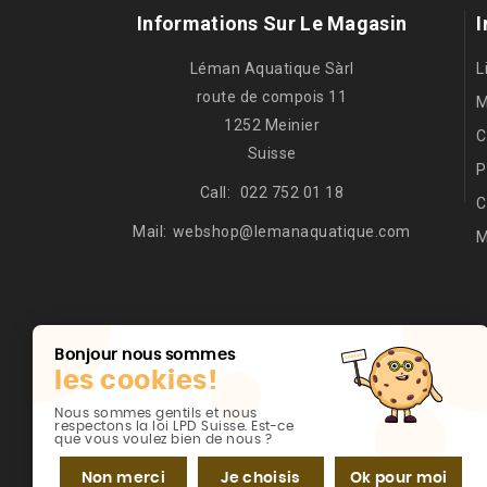
Informations Sur Le Magasin
I
Léman Aquatique Sàrl
L
route de compois 11
M
1252 Meinier
C
Suisse
P
Call:
022 752 01 18
C
Mail:
webshop@lemanaquatique.com
M
Bonjour nous sommes
les cookies!
Nous sommes gentils et nous
respectons la loi LPD Suisse. Est-ce
que vous voulez bien de nous ?
© 2026 - Logiciel de commerce électronique par Prest
Non merci
Je choisis
Ok pour moi