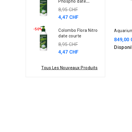
Phospho date
courte
8,95 CHF
4,47 CHF
-50%
Colombo Flora Nitro
Aquariu
date courte
849,00
8,95 CHF
Disponi
4,47 CHF
Tous Les Nouveaux Produits