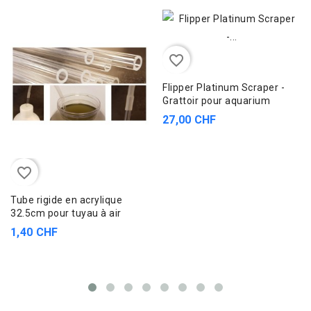
favorite_border
Flipper Platinum Scraper -
Grattoir pour aquarium
27,00 CHF
favorite_border
Tube rigide en acrylique
32.5cm pour tuyau à air
1,40 CHF