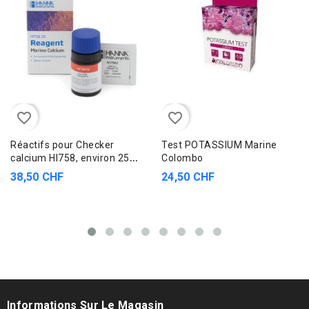
favorite_border
favorite_border
Réactifs pour Checker
Test POTASSIUM Marine
calcium HI758, environ 25
Colombo
tests
38,50 CHF
24,50 CHF
Informations Sur Le Magasin