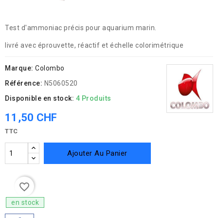
Test d'ammoniac précis pour aquarium marin.
livré avec éprouvette, réactif et échelle colorimétrique
Marque:
Colombo
Référence:
N5060520
Disponible en stock:
4 Produits
11,50 CHF
TTC
Ajouter Au Panier
favorite_border
en stock