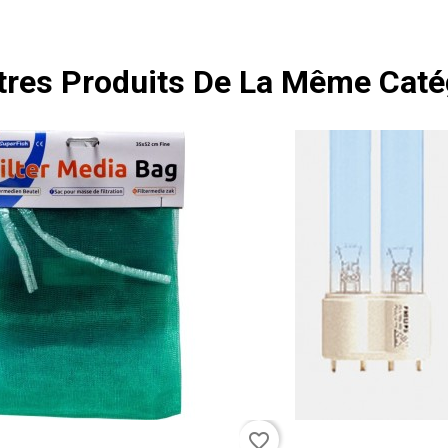
tres Produits De La Même Catég
favorite_border