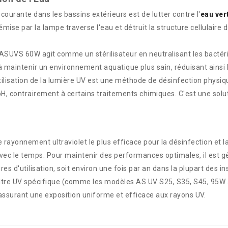
 courante dans les bassins extérieurs est de lutter contre l'
eau ver
ise par la lampe traverse l'eau et détruit la structure cellulaire 
SUVS 60W agit comme un stérilisateur en neutralisant les bactéri
 maintenir un environnement aquatique plus sain, réduisant ainsi l
tilisation de la lumière UV est une méthode de désinfection physique
H, contrairement à certains traitements chimiques. C'est une solu
rayonnement ultraviolet le plus efficace pour la désinfection et la 
avec le temps. Pour maintenir des performances optimales, il es
 d'utilisation, soit environ une fois par an dans la plupart des ins
 filtre UV spécifique (comme les modèles AS UV S25, S35, S45, 95W
, assurant une exposition uniforme et efficace aux rayons UV.