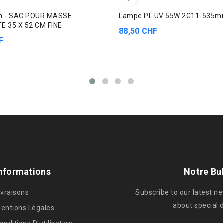
sh - SAC POUR MASSE
Lampe PL UV 55W 2G11-535
E 35 X 52 CM FINE
88,50 CHF
F
nformations
Notre Bul
ivraisons
Subscribe to our latest n
about special 
entions Légales
onditions D'utilisation