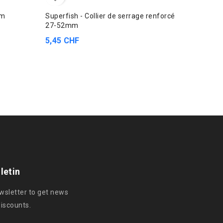
mm
Superfish - Collier de serrage renforcé
Chauffa
27-52mm
44,50 
5,45 CHF
letin
ewsletter to get news
discounts.