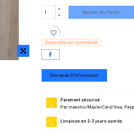
Ajouter Au Panier
favorite_border
Disponible sur commande
Demande D'information
Paiement sécurisé
Par maestro/MasterCard/Visa, Payp
Livraison en 2-3 jours ouvrés