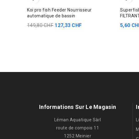
Koi pro fish Feeder Nourrisseur
Superfi
automatique de bassin
FILTRANT
149,80 CHF
127,33 CHF
5,60 CH
Informations Sur Le Magasin
I
Léman Aquatique Sàrl
L
route de compois 11
M
1252 Meinier
C