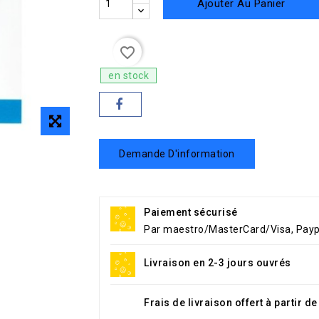
Ajouter Au Panier
favorite_border
en stock
Demande D'information
Paiement sécurisé
Par maestro/MasterCard/Visa, Payp
Livraison en 2-3 jours ouvrés
Frais de livraison offert à partir d