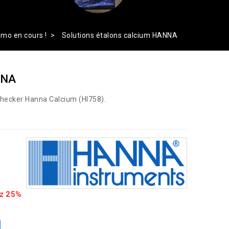
mo en cours !
Solutions étalons calcium HANNA
NNA
u Checker Hanna Calcium (HI758).
z 25%