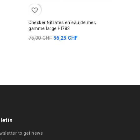
favorite_border
favorite_border
Checker Nitrates en eau de mer,
Solutio
gamme large HI782
24,50 
75,00 CHF
56,25 CHF
letin
ewsletter to get news