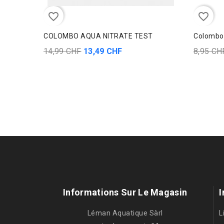
favorite_border
favorite_border
COLOMBO AQUA NITRATE TEST
Colombo 
14,99 CHF
13,49 CHF
8,95 CH
Informations Sur Le Magasin
I
Léman Aquatique Sàrl
L