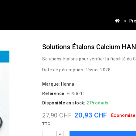
Pro
Solutions Étalons Calcium HA
Solutions étalons pour vérifier la fiabilité d
Date de péremption: février 2028
Marque:
Hanna
Référence:
HI758-11
Disponible en stock:
2 Produits
20,93 CHF
27,90 CHF
Économise
TTC