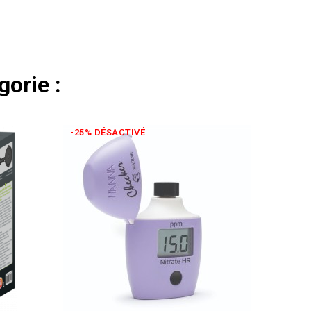
orie :
-25% DÉSACTIVÉ
-25% D