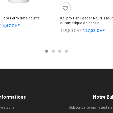
favorite_border
Flora Ferro date courte
Koi pro fish Feeder Nourrisseur
automatique de bassin
F
4,47 CHF
149,80 CHF
127,33 CHF
nformations
Notre Bul
ivraisons
Subscribe to our latest n