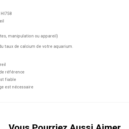
m HI758
eil
ttes, manipulation ou appareil)
 du taux de calcium de votre aquarium.
eil
 de référence
st fiable
age est nécessaire
Vous Pourriez Aussi Aimer