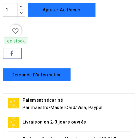
Ajouter Au Panier
favorite_border
en stock
Demande D'information
Paiement sécurisé
Par maestro/MasterCard/Visa, Paypal
Livraison en 2-3 jours ouvrés