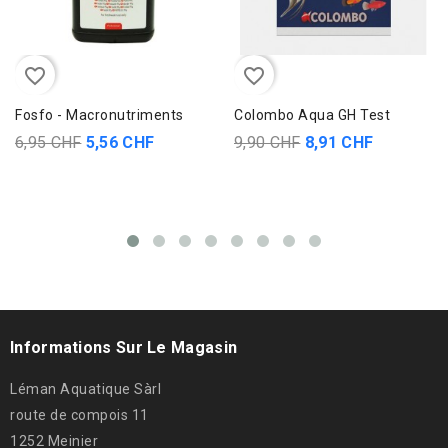
favorite_border
favorite_border
Fosfo - Macronutriments
Colombo Aqua GH Test
6,95 CHF
5,56 CHF
9,90 CHF
8,91 CHF
Informations Sur Le Magasin
Léman Aquatique Sàrl
route de compois 11
1252 Meinier