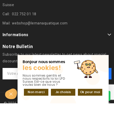
Suisse
Call:
022 752 01 18
Mail:
webshop@lemanaquatique.com
Informations
Notre Bulletin
Subscribe to our latest newsletter to get news about special
discounts.
Bonjour nous sommes
les cookies!
Nous sommes gentils et
nous respectons la loi LPD
Suisse. Est-ce que vous
voulez bien de nous ?
Non merci
Je choisis
Ok pour moi
Discutez sur WhatsApp
© 2026 - Logiciel de commerce électronique par PrestaShop™