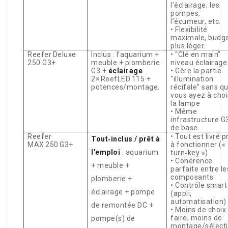
l’éclairage, les
pompes,
l’écumeur, etc.
• Flexibilité
maximale, budg
plus léger.
Reefer Deluxe
Inclus : l’aquarium +
• “Clé en main”
250 G3+
meuble + plomberie
niveau éclairage
G3 +
éclairage
• Gère la partie
2× ReefLED 115 +
“illumination
potences/montage.
récifale” sans q
vous ayez à choi
la lampe
• Même
infrastructure G
de base.
Reefer
• Tout est livré p
Tout‑inclus / prêt à
MAX 250 G3+
à fonctionner («
l’emploi
: aquarium
turn‑key »)
• Cohérence
+ meuble +
parfaite entre le
composants
plomberie +
• Contrôle smart
éclairage + pompe
(appli,
automatisation)
de remontée DC +
• Moins de choix
faire, moins de
pompe(s) de
montage/sélect