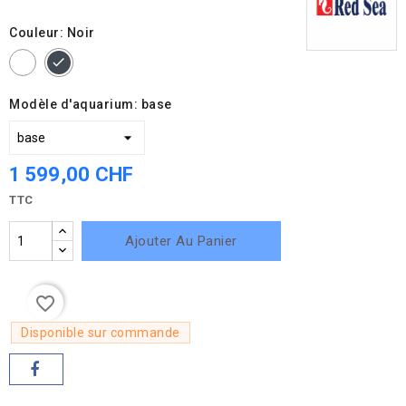
Couleur: Noir
Blanc
Noir
Modèle d'aquarium: base
1 599,00 CHF
TTC
Ajouter Au Panier
favorite_border
Disponible sur commande