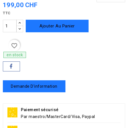
199,00 CHF
TTC
Ajouter Au Panier
favorite_border
en stock
Demande D'information
Paiement sécurisé
Par maestro/MasterCard/Visa, Paypal