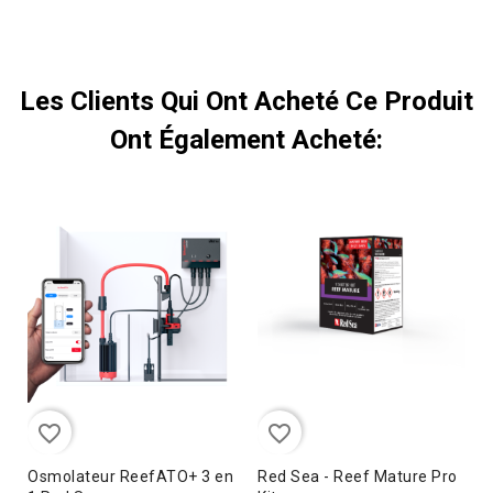
Les Clients Qui Ont Acheté Ce Produit
Ont Également Acheté:
favorite_border
favorite_border
Osmolateur ReefATO+ 3 en
Red Sea - Reef Mature Pro