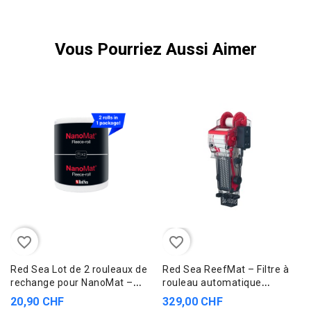
Vous Pourriez Aussi Aimer
favorite_border
favorite_border
Red Sea Lot de 2 rouleaux de
Red Sea ReefMat – Filtre à
rechange pour NanoMat –
rouleau automatique
Rouleaux filtrants en
connecté pour aquarium
20,90 CHF
329,00 CHF
polyester non tissé 18 m
récifal