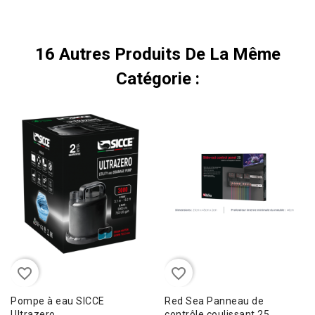
16 Autres Produits De La Même
Catégorie :
favorite_border
favorite_border
Pompe à eau SICCE
Red Sea Panneau de
Ultrazero
contrôle coulissant 25