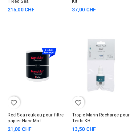
1 Red Sea
Kit
215,00 CHF
37,00 CHF
favorite_border
favorite_border
Red Sea rouleau pour filtre
Tropic Marin Recharge pour
papier NanoMat
Tests KH
21,00 CHF
13,50 CHF