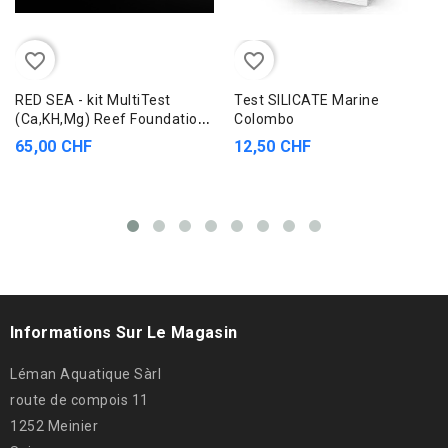
favorite_border
favorite_border
RED SEA - kit MultiTest
Test SILICATE Marine
(Ca,KH,Mg) Reef Foundation
Colombo
Pro
65,00 CHF
12,50 CHF
Informations Sur Le Magasin
Léman Aquatique Sàrl
route de compois 11
1252 Meinier