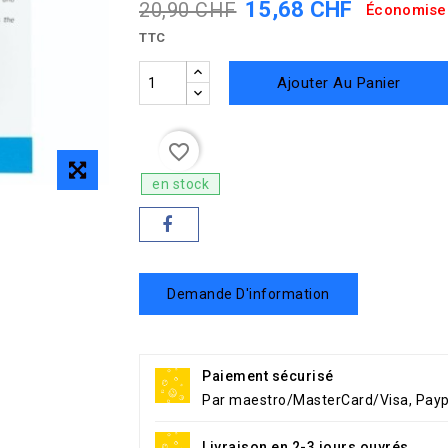
15,68 CHF
20,90 CHF
Économise
TTC
Ajouter Au Panier
favorite_border
en stock
Demande D'information
Paiement sécurisé
Par maestro/MasterCard/Visa, Payp
Livraison en 2-3 jours ouvrés