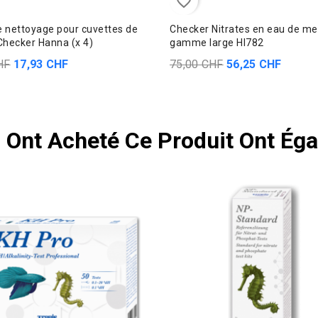
favorite_border
e nettoyage pour cuvettes de
Checker Nitrates en eau de me
hecker Hanna (x 4)
gamme large HI782
HF
17,93 CHF
75,00 CHF
56,25 CHF
i Ont Acheté Ce Produit Ont Ég