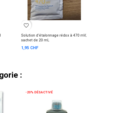
favorite_border
l
Solution d'étalonnage rédox à 470 mV,
sachet de 20 mL
1,95 CHF
orie :
-20% DÉSACTIVÉ
-25% D