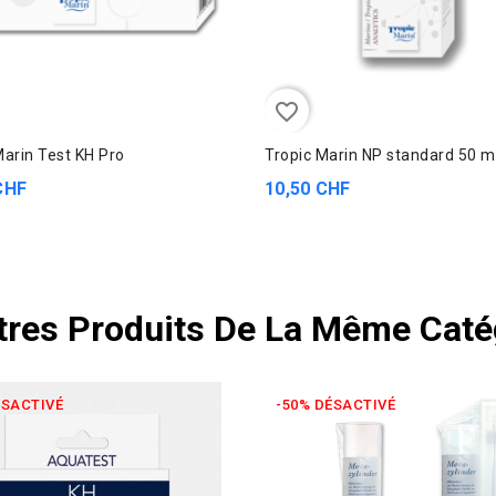
favorite_border
Marin Test KH Pro
Tropic Marin NP standard 50 m
CHF
10,50 CHF
tres Produits De La Même Catég
ÉSACTIVÉ
-50% DÉSACTIVÉ