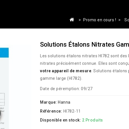
Promo en cours !
So
Solutions Étalons Nitrates 
Les solutions étalons nitrates HI782 sont des
nitrates précisément connue. Elles sont con
votre appareil de mesure
. Solutions étalons 
gamme large (HI782).
Date de péremption: 09/27
Marque:
Hanna
Référence:
HI782-11
Disponible en stock:
2 Produits