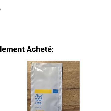
r,
alement Acheté: