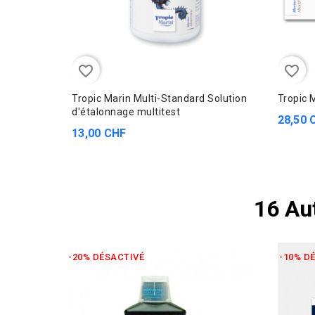
favorite_border
favorite_border
Tropic Marin Multi-Standard Solution
Tropic 
d'étalonnage multitest
28,50 
13,00 CHF
16 Au
-20% DÉSACTIVÉ
-10% D