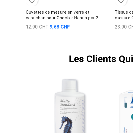
favorite_border
favorite_border
Cuvettes de mesure en verre et
Tissus d
capuchon pour Checker Hanna par 2
mesure C
12,90 CHF
9,68 CHF
23,90 C
Les Clients Qu