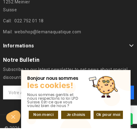
1252 Meinier
Suisse
Call:
022 752 01 18
Mail:
webshop@lemanaquatique.com
Informations
Notre Bulletin
Subscribe to our latest newsletter to get news about special
discounts.
Bonjour nous sommes
les cookies!
Nous sommes gentils et
nous respectons la loi LPD
Suisse. Est-ce que vous
voulez bien de nous ?
Non merci
Je choisis
Ok pour moi
Discutez sur WhatsApp
© 2026 - Logiciel de commerce électronique par PrestaShop™